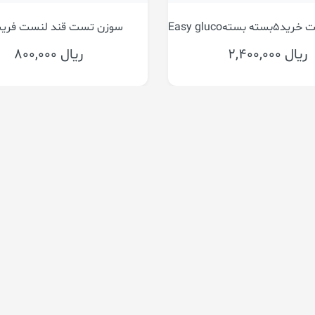
 عددی بایونیم
Easy glucoنوار تست قند خون ایزی گلوکو قابلیت خرید۵بسته بسته
2,100,00 ریال
2,400,000 ریال