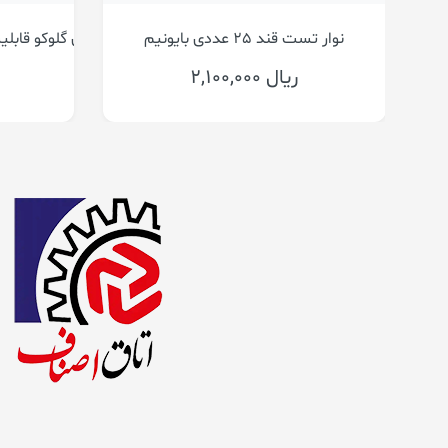
Test 
نوار تست قند 25
12,500,000 ریال
0