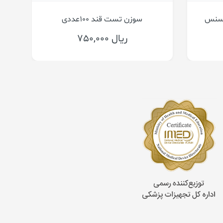
سوزن تست قند لنست فریسنس
800,000 ریال