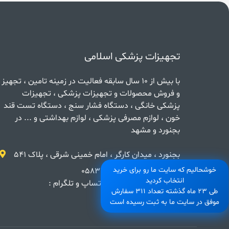
تجهیزات پزشکی اسلامی
با بیش از 10 سال سابقه فعالیت در زمینه تامین ، تجهیز
و فروش محصولات و تجهیزات پزشکی ، تجهیزات
پزشکی خانگی ، دستگاه فشار سنج ، دستگاه تست قند
خون ، لوازم مصرفی پزشکی ، لوازم بهداشتی و ... در
بجنورد و مشهد
بجنورد ، میدان کارگر ، امام خمینی شرقی ، پلاک 541
خوشحالیم که سایت ما رو برای خرید
شماره تماس : 05832742243
انتخاب کردید
پاسخگویی سریعتر در واتساپ و تلگرام :
طی 23 ماه گذشته تعداد 311 سفارش
09381328155
موفق در سایت ما به ثبت رسیده است